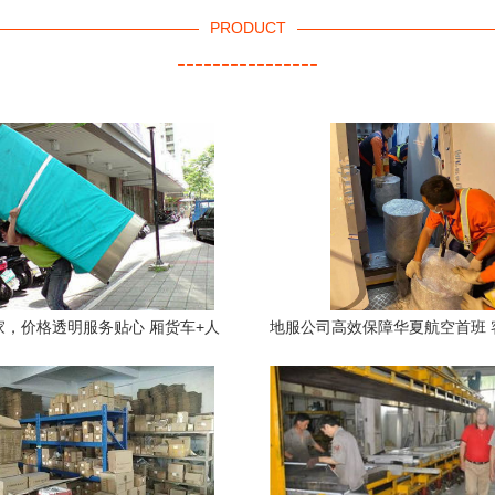
PRODUCT
----------------
家，价格透明服务贴心 厢货车+人
地服公司高效保障华夏航空首班 
工助手全护航
机