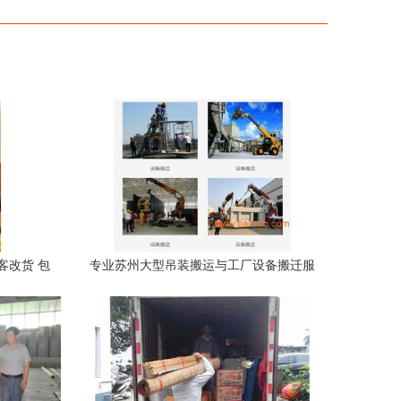
客改货 包
专业苏州大型吊装搬运与工厂设备搬迁服
务 —— 信斌吊装搬运公司